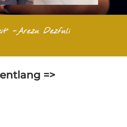
it" -Arezu Dezfuli
 entlang =>