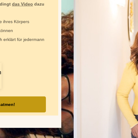
edingt
das Video
dazu
e ihres Körpers
 können
h erklärt für jedermann
hatmen!